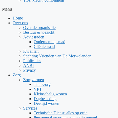
Tips, klacht, compliment
Menu
Home
Over ons
Over de organisatie
Bestuur & toezicht
Adviesraden
Ondernemingsraad
Cliëntenraad
Kwaliteit
Stichting Vrienden van De Merwelanden
Publicaties
ANBI
Privacy
Zorg
Zorgvormen
Thuiszorg
VPT
Kleinschalig wonen
Dagbesteding
Deeltijd wonen
Services
Technische Dienst: alles op orde
Personenalarmering: een veilig gevoel