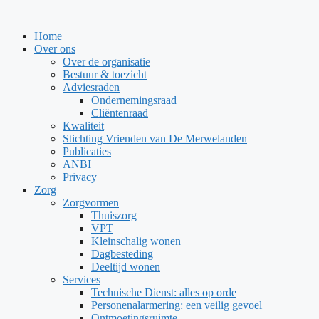
Ga
naar
Home
de
Over ons
inhoud
Over de organisatie
Bestuur & toezicht
Adviesraden
Ondernemingsraad
Cliëntenraad
Kwaliteit
Stichting Vrienden van De Merwelanden
Publicaties
ANBI
Privacy
Zorg
Zorgvormen
Thuiszorg
VPT
Kleinschalig wonen
Dagbesteding
Deeltijd wonen
Services
Technische Dienst: alles op orde
Personenalarmering: een veilig gevoel
Ontmoetingsruimte