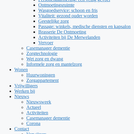
Ontmoetingsruimte
Wasgoedservice: schoon en fris
Vitaliteit: gezond ouder worden
Geestelijke zorg
Passage: winkels, medische diensten en kapsalon
Brasserie De Ontmoeting
Activiteiten bij De Merwelanden
Vervoer
Casemanager dementie
Zorgtechnologie
Wet zorg en dwang
Informele zorg en mantelzorg
Wonen
Huurwoningen
Zorgappartement
Vrijwilligers
Werken bij
Nieuws
Nieuwsweek
Actueel
Activiteiten
Casemanager dementie
Corona
Contact