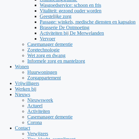
Wasgoedservice: schoon en fris
Vitaliteit: gezond ouder worden
Geestelijke zorg
Passage: winkels, medische diensten en kapsalon
Brasserie De Ontmoeting
Activiteiten bij De Merwelanden
Vervoer
Casemanager dementie
Zorgtechnologie
Wet zorg en dwang
Informele zorg en mantelzorg
Wonen
Huurwoningen
Zorgappartement
Vrijwilligers
Werken bij
Nieuws
Nieuwsweek
Actueel
Activiteiten
Casemanager dementie
Corona
Contact
Verwijzers