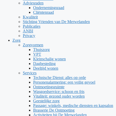
Adviesraden
Ondernemingsraad
Cliëntenraad
Kwaliteit
Stichting Vrienden van De Merwelanden
Publicaties
ANBI
Privacy
Zorg
Zorgvormen
Thuiszorg
VPT
Kleinschalig wonen
Dagbesteding
Deeltijd wonen
Services
Technische Dienst: alles op orde
Personenalarmering: een veilig gevoel
Ontmoetingsruimte
Wasgoedservice: schoon en fris
Vitaliteit: gezond ouder worden
Geestelijke zorg
Passage: winkels, medische diensten en kapsalon
Brasserie De Ontmoeting
Activiteiten bij De Merwelanden