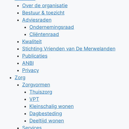
Over de organisatie
Bestuur & toezicht
Adviesraden
Ondernemingsraad
Cliëntenraad
Kwaliteit
Stichting Vrienden van De Merwelanden
Publicaties
ANBI
Privacy
Zorg
Zorgvormen
Thuiszorg
VPT
Kleinschalig wonen
Dagbesteding
Deeltijd wonen
Services