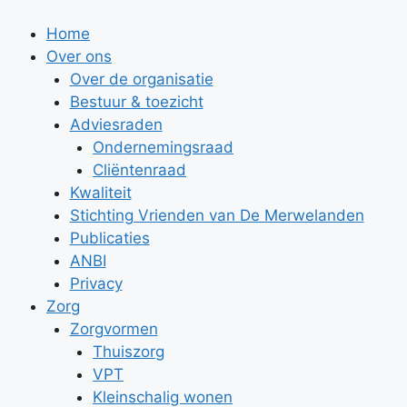
Ga
naar
Home
de
Over ons
inhoud
Over de organisatie
Bestuur & toezicht
Adviesraden
Ondernemingsraad
Cliëntenraad
Kwaliteit
Stichting Vrienden van De Merwelanden
Publicaties
ANBI
Privacy
Zorg
Zorgvormen
Thuiszorg
VPT
Kleinschalig wonen