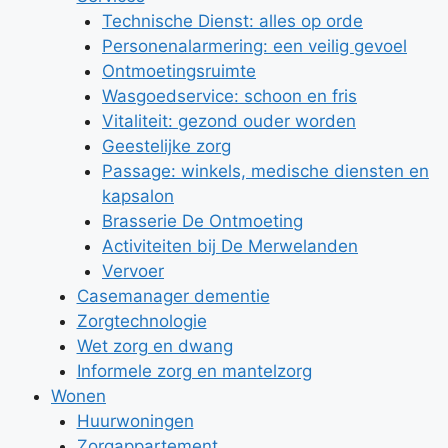
Technische Dienst: alles op orde
Personenalarmering: een veilig gevoel
Ontmoetingsruimte
Wasgoedservice: schoon en fris
Vitaliteit: gezond ouder worden
Geestelijke zorg
Passage: winkels, medische diensten en
kapsalon
Brasserie De Ontmoeting
Activiteiten bij De Merwelanden
Vervoer
Casemanager dementie
Zorgtechnologie
Wet zorg en dwang
Informele zorg en mantelzorg
Wonen
Huurwoningen
Zorgappartement