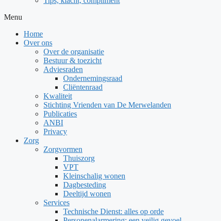
Tips, klacht, compliment
Menu
Home
Over ons
Over de organisatie
Bestuur & toezicht
Adviesraden
Ondernemingsraad
Cliëntenraad
Kwaliteit
Stichting Vrienden van De Merwelanden
Publicaties
ANBI
Privacy
Zorg
Zorgvormen
Thuiszorg
VPT
Kleinschalig wonen
Dagbesteding
Deeltijd wonen
Services
Technische Dienst: alles op orde
Personenalarmering: een veilig gevoel