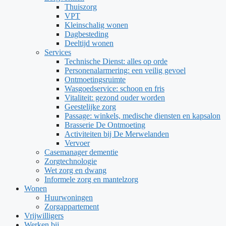
Thuiszorg
VPT
Kleinschalig wonen
Dagbesteding
Deeltijd wonen
Services
Technische Dienst: alles op orde
Personenalarmering: een veilig gevoel
Ontmoetingsruimte
Wasgoedservice: schoon en fris
Vitaliteit: gezond ouder worden
Geestelijke zorg
Passage: winkels, medische diensten en kapsalon
Brasserie De Ontmoeting
Activiteiten bij De Merwelanden
Vervoer
Casemanager dementie
Zorgtechnologie
Wet zorg en dwang
Informele zorg en mantelzorg
Wonen
Huurwoningen
Zorgappartement
Vrijwilligers
Werken bij