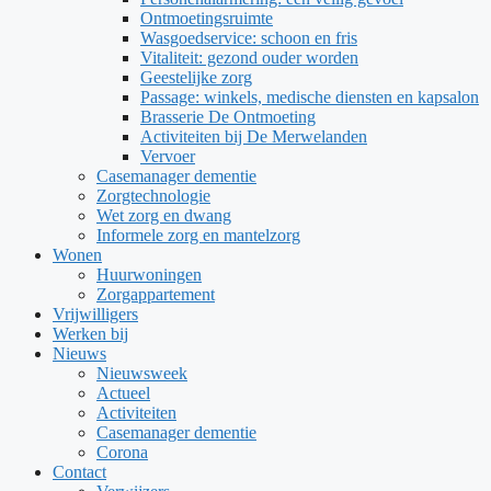
Ontmoetingsruimte
Wasgoedservice: schoon en fris
Vitaliteit: gezond ouder worden
Geestelijke zorg
Passage: winkels, medische diensten en kapsalon
Brasserie De Ontmoeting
Activiteiten bij De Merwelanden
Vervoer
Casemanager dementie
Zorgtechnologie
Wet zorg en dwang
Informele zorg en mantelzorg
Wonen
Huurwoningen
Zorgappartement
Vrijwilligers
Werken bij
Nieuws
Nieuwsweek
Actueel
Activiteiten
Casemanager dementie
Corona
Contact