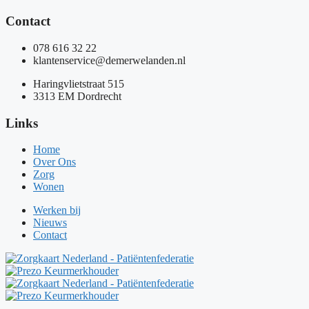
Contact
078 616 32 22
klantenservice@demerwelanden.nl
Haringvlietstraat 515
3313 EM Dordrecht
Links
Home
Over Ons
Zorg
Wonen
Werken bij
Nieuws
Contact