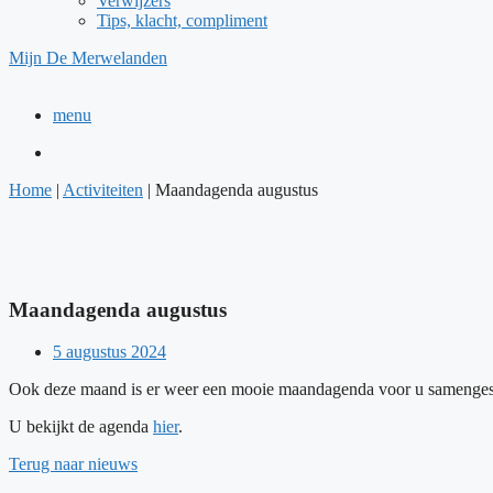
Verwijzers
Tips, klacht, compliment
Mijn De Merwelanden
menu
Home
|
Activiteiten
|
Maandagenda augustus
Maandagenda augustus
5 augustus 2024
Ook deze maand is er weer een mooie maandagenda voor u samengesteld
U bekijkt de agenda
hier
.
Terug naar nieuws