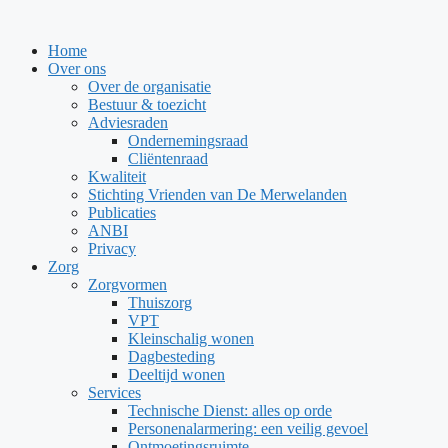
Ga
naar
Home
de
Over ons
inhoud
Over de organisatie
Bestuur & toezicht
Adviesraden
Ondernemingsraad
Cliëntenraad
Kwaliteit
Stichting Vrienden van De Merwelanden
Publicaties
ANBI
Privacy
Zorg
Zorgvormen
Thuiszorg
VPT
Kleinschalig wonen
Dagbesteding
Deeltijd wonen
Services
Technische Dienst: alles op orde
Personenalarmering: een veilig gevoel
Ontmoetingsruimte