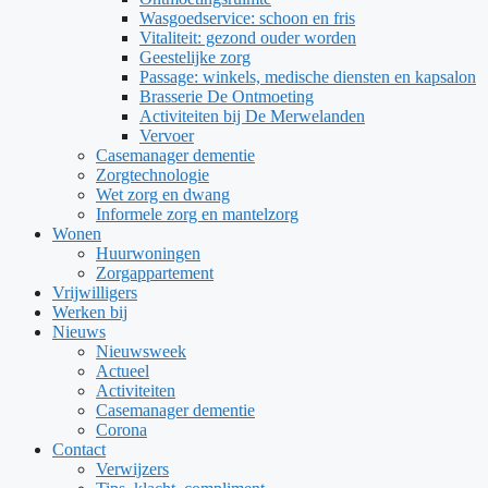
Wasgoedservice: schoon en fris
Vitaliteit: gezond ouder worden
Geestelijke zorg
Passage: winkels, medische diensten en kapsalon
Brasserie De Ontmoeting
Activiteiten bij De Merwelanden
Vervoer
Casemanager dementie
Zorgtechnologie
Wet zorg en dwang
Informele zorg en mantelzorg
Wonen
Huurwoningen
Zorgappartement
Vrijwilligers
Werken bij
Nieuws
Nieuwsweek
Actueel
Activiteiten
Casemanager dementie
Corona
Contact
Verwijzers