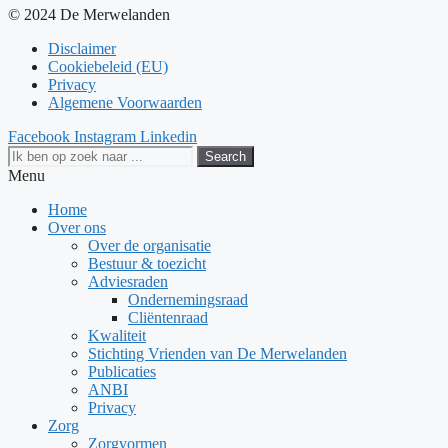
© 2024 De Merwelanden
Disclaimer
Cookiebeleid (EU)
Privacy
Algemene Voorwaarden
Facebook
Instagram
Linkedin
Search
Menu
Home
Over ons
Over de organisatie
Bestuur & toezicht
Adviesraden
Ondernemingsraad
Cliëntenraad
Kwaliteit
Stichting Vrienden van De Merwelanden
Publicaties
ANBI
Privacy
Zorg
Zorgvormen