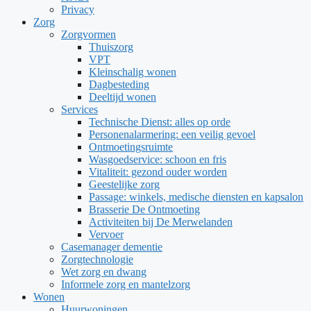
Privacy
Zorg
Zorgvormen
Thuiszorg
VPT
Kleinschalig wonen
Dagbesteding
Deeltijd wonen
Services
Technische Dienst: alles op orde
Personenalarmering: een veilig gevoel
Ontmoetingsruimte
Wasgoedservice: schoon en fris
Vitaliteit: gezond ouder worden
Geestelijke zorg
Passage: winkels, medische diensten en kapsalon
Brasserie De Ontmoeting
Activiteiten bij De Merwelanden
Vervoer
Casemanager dementie
Zorgtechnologie
Wet zorg en dwang
Informele zorg en mantelzorg
Wonen
Huurwoningen