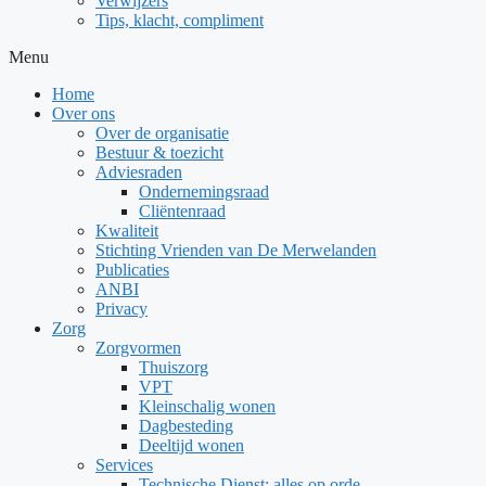
Verwijzers
Tips, klacht, compliment
Menu
Home
Over ons
Over de organisatie
Bestuur & toezicht
Adviesraden
Ondernemingsraad
Cliëntenraad
Kwaliteit
Stichting Vrienden van De Merwelanden
Publicaties
ANBI
Privacy
Zorg
Zorgvormen
Thuiszorg
VPT
Kleinschalig wonen
Dagbesteding
Deeltijd wonen
Services
Technische Dienst: alles op orde