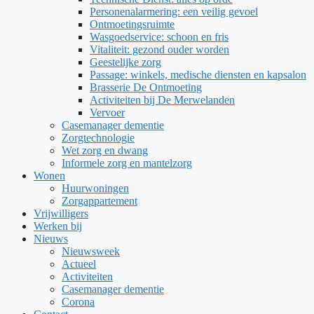
Personenalarmering: een veilig gevoel
Ontmoetingsruimte
Wasgoedservice: schoon en fris
Vitaliteit: gezond ouder worden
Geestelijke zorg
Passage: winkels, medische diensten en kapsalon
Brasserie De Ontmoeting
Activiteiten bij De Merwelanden
Vervoer
Casemanager dementie
Zorgtechnologie
Wet zorg en dwang
Informele zorg en mantelzorg
Wonen
Huurwoningen
Zorgappartement
Vrijwilligers
Werken bij
Nieuws
Nieuwsweek
Actueel
Activiteiten
Casemanager dementie
Corona