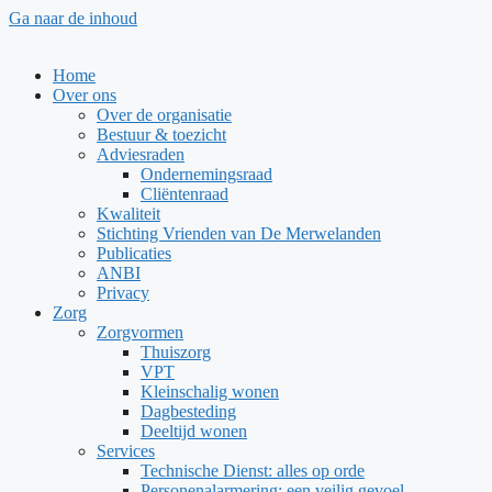
Ga naar de inhoud
Home
Over ons
Over de organisatie
Bestuur & toezicht
Adviesraden
Ondernemingsraad
Cliëntenraad
Kwaliteit
Stichting Vrienden van De Merwelanden
Publicaties
ANBI
Privacy
Zorg
Zorgvormen
Thuiszorg
VPT
Kleinschalig wonen
Dagbesteding
Deeltijd wonen
Services
Technische Dienst: alles op orde
Personenalarmering: een veilig gevoel