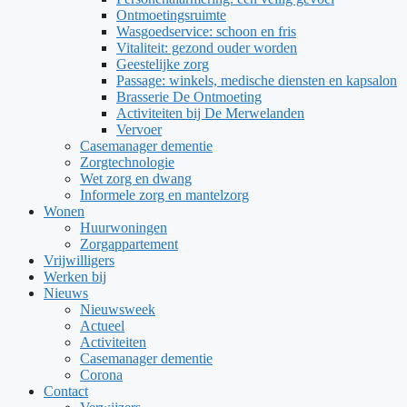
Ontmoetingsruimte
Wasgoedservice: schoon en fris
Vitaliteit: gezond ouder worden
Geestelijke zorg
Passage: winkels, medische diensten en kapsalon
Brasserie De Ontmoeting
Activiteiten bij De Merwelanden
Vervoer
Casemanager dementie
Zorgtechnologie
Wet zorg en dwang
Informele zorg en mantelzorg
Wonen
Huurwoningen
Zorgappartement
Vrijwilligers
Werken bij
Nieuws
Nieuwsweek
Actueel
Activiteiten
Casemanager dementie
Corona
Contact