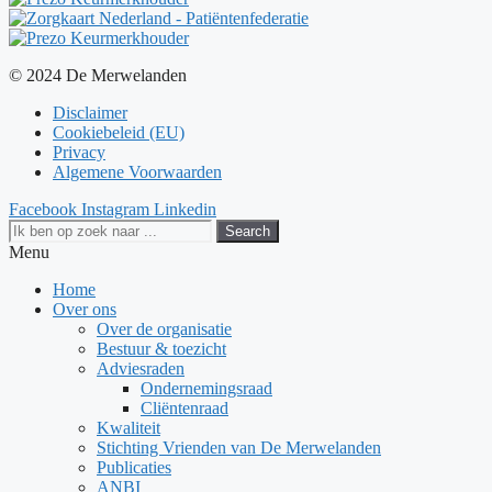
© 2024 De Merwelanden
Disclaimer
Cookiebeleid (EU)
Privacy
Algemene Voorwaarden
Facebook
Instagram
Linkedin
Search
Menu
Home
Over ons
Over de organisatie
Bestuur & toezicht
Adviesraden
Ondernemingsraad
Cliëntenraad
Kwaliteit
Stichting Vrienden van De Merwelanden
Publicaties
ANBI