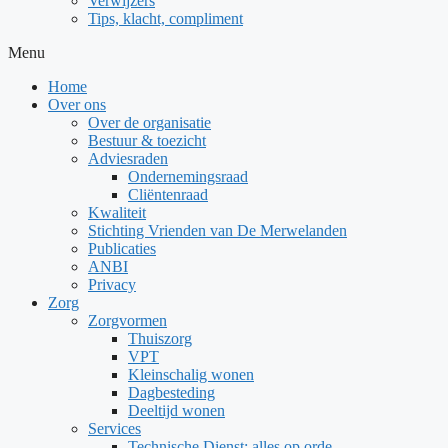
Verwijzers
Tips, klacht, compliment
Menu
Home
Over ons
Over de organisatie
Bestuur & toezicht
Adviesraden
Ondernemingsraad
Cliëntenraad
Kwaliteit
Stichting Vrienden van De Merwelanden
Publicaties
ANBI
Privacy
Zorg
Zorgvormen
Thuiszorg
VPT
Kleinschalig wonen
Dagbesteding
Deeltijd wonen
Services
Technische Dienst: alles op orde