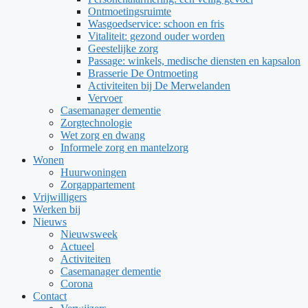
Ontmoetingsruimte
Wasgoedservice: schoon en fris
Vitaliteit: gezond ouder worden
Geestelijke zorg
Passage: winkels, medische diensten en kapsalon
Brasserie De Ontmoeting
Activiteiten bij De Merwelanden
Vervoer
Casemanager dementie
Zorgtechnologie
Wet zorg en dwang
Informele zorg en mantelzorg
Wonen
Huurwoningen
Zorgappartement
Vrijwilligers
Werken bij
Nieuws
Nieuwsweek
Actueel
Activiteiten
Casemanager dementie
Corona
Contact