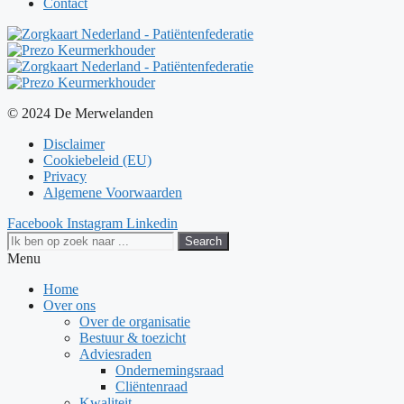
Contact
© 2024 De Merwelanden
Disclaimer
Cookiebeleid (EU)
Privacy
Algemene Voorwaarden
Facebook
Instagram
Linkedin
Search
Menu
Home
Over ons
Over de organisatie
Bestuur & toezicht
Adviesraden
Ondernemingsraad
Cliëntenraad
Kwaliteit