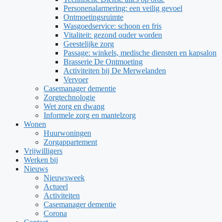
Personenalarmering: een veilig gevoel
Ontmoetingsruimte
Wasgoedservice: schoon en fris
Vitaliteit: gezond ouder worden
Geestelijke zorg
Passage: winkels, medische diensten en kapsalon
Brasserie De Ontmoeting
Activiteiten bij De Merwelanden
Vervoer
Casemanager dementie
Zorgtechnologie
Wet zorg en dwang
Informele zorg en mantelzorg
Wonen
Huurwoningen
Zorgappartement
Vrijwilligers
Werken bij
Nieuws
Nieuwsweek
Actueel
Activiteiten
Casemanager dementie
Corona