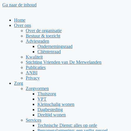
Ga naar de inhoud
Home
Over ons
Over de organisatie
Bestuur & toezicht
Adviesraden
Ondernemingsraad
Cliëntenraad
Kwaliteit
Stichting Vrienden van De Merwelanden
Publicaties
ANBI
Privacy
Zorg
Zorgvormen
Thuiszorg
VPT
Kleinschalig wonen
Dagbesteding
Deeltijd wonen
Services
Technische Dienst: alles op orde
Personenalarmering: een veilig gevoel