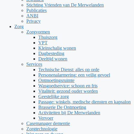
Stichting Vrienden van De Merwelanden
Publicaties
ANBI
Privacy
Zorg
Zorgvormen
Thuiszorg
VPT
Kleinschalig wonen
Dagbesteding
Deeltijd wonen
Services
Technische Dienst: alles op orde
Personenalarmering: een veilig gevoel
Ontmoetingsruimte
Wasgoedservice: schoon en fris
Vitaliteit: gezond ouder worden
Geestelijke zorg
Passage: winkels, medische diensten en kapsalon
Brasserie De Ontmoeting
Activiteiten bij De Merwelanden
Vervoer
Casemanager dementie
Zorgtechnologie