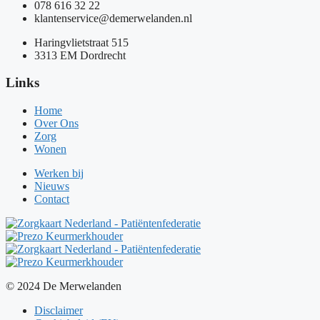
078 616 32 22
klantenservice@demerwelanden.nl
Haringvlietstraat 515
3313 EM Dordrecht
Links
Home
Over Ons
Zorg
Wonen
Werken bij
Nieuws
Contact
© 2024 De Merwelanden
Disclaimer