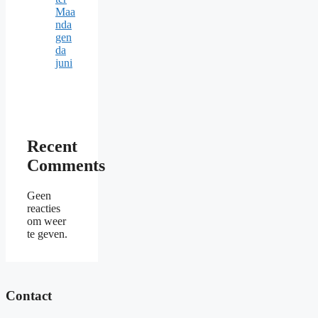
Maa
nda
gen
da
juni
Recent
Comments
Geen
reacties
om weer
te geven.
Contact