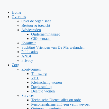
Ga
naar
Home
de
Over ons
inhoud
Over de organisatie
Bestuur & toezicht
Adviesraden
Ondernemingsraad
Cliëntenraad
Kwaliteit
Stichting Vrienden van De Merwelanden
Publicaties
ANBI
Privacy
Zorg
Zorgvormen
Thuiszorg
VPT
Kleinschalig wonen
Dagbesteding
Deeltijd wonen
Services
Technische Dienst: alles op orde
Personenalarmering: een veilig gevoel
Ontmoetingsruimte