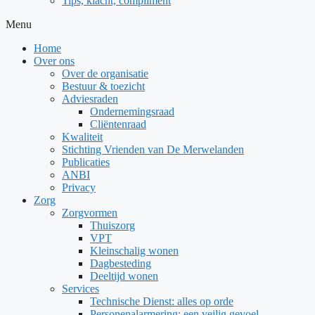
Tips, klacht, compliment
Menu
Home
Over ons
Over de organisatie
Bestuur & toezicht
Adviesraden
Ondernemingsraad
Cliëntenraad
Kwaliteit
Stichting Vrienden van De Merwelanden
Publicaties
ANBI
Privacy
Zorg
Zorgvormen
Thuiszorg
VPT
Kleinschalig wonen
Dagbesteding
Deeltijd wonen
Services
Technische Dienst: alles op orde
Personenalarmering: een veilig gevoel