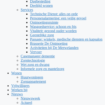
Dagbesteding
Deeltijd wonen
Services
Technische Dienst: alles op orde
Personenalarmering: een veilig gevoel
Ontmoetingsruimte
Wasgoedservice: schoon en fris
Vitaliteit: gezond ouder worden
Geestelijke zorg
Passage: winkels, medische diensten en kapsalon
Brasserie De Ontmoeting
Activiteiten bij De Merwelanden
Vervoer
Casemanager dementie
Zorgtechnologie
Wet zorg en dwang
Informele zorg en mantelzorg
Wonen
Huurwoningen
Zorgappartement
Vrijwilligers
Werken bij
Nieuws
Nieuwsweek
Actueel