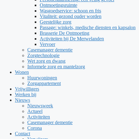
Ontmoetingsruimte
Wasgoedservice: schoon en fris
Vitaliteit: gezond ouder worden
Geestelijke zorg
Passage: winkels, medische diensten en kapsalon
Brasserie De Ontmoeting
Activiteiten bij De Merwelanden
Vervoer
Casemanager dementie
Zorgtechnologie
Wet zorg en dwang
Informele zorg en mantelzorg
Wonen
Huurwoningen
Zorgappartement
Vrijwilligers
Werken bij
Nieuws
Nieuwsweek
Actueel
Activiteiten
Casemanager dementie
Corona
Contact