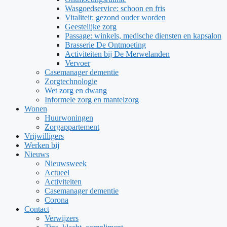
Wasgoedservice: schoon en fris
Vitaliteit: gezond ouder worden
Geestelijke zorg
Passage: winkels, medische diensten en kapsalon
Brasserie De Ontmoeting
Activiteiten bij De Merwelanden
Vervoer
Casemanager dementie
Zorgtechnologie
Wet zorg en dwang
Informele zorg en mantelzorg
Wonen
Huurwoningen
Zorgappartement
Vrijwilligers
Werken bij
Nieuws
Nieuwsweek
Actueel
Activiteiten
Casemanager dementie
Corona
Contact
Verwijzers