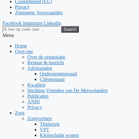
Cookiebeleid (EU)
Privacy
Algemene Voorwaarden
Facebook
Instagram
Linkedin
Search
Menu
Home
Over ons
Over de organisatie
Bestuur & toezicht
Adviesraden
Ondernemingsraad
Cliëntenraad
Kwaliteit
Stichting Vrienden van De Merwelanden
Publicaties
ANBI
Privacy
Zorg
Zorgvormen
Thuiszorg
VPT
Kleinschalig wonen